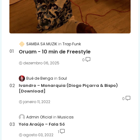
SAMBA SA MUZIK
Trap Funk
Oruam - 10 min de Freestyle
0
dezembro 06, 2025
Bué de Benga
Soul
Ivandro – Monarquia (Diogo Piçarra & Bispo)
[Download]
0
janeiro 11, 2022
Admin Oficial
Musicas
Yola Araújo – Fala Só
1
agosto 03, 2022