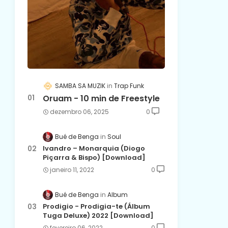
SAMBA SA MUZIK
Trap Funk
Oruam - 10 min de Freestyle
dezembro 06, 2025
0
Bué de Benga
Soul
Ivandro – Monarquia (Diogo
Piçarra & Bispo) [Download]
janeiro 11, 2022
0
Bué de Benga
Album
Prodigio - Prodigia-te (Álbum
Tuga Deluxe) 2022 [Download]
fevereiro 06, 2022
0