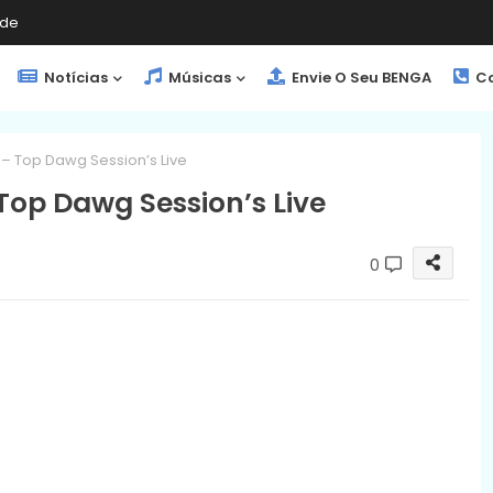
de
Notícias
Músicas
Envie O Seu BENGA
Co
– Top Dawg Session’s Live
op Dawg Session’s Live
0