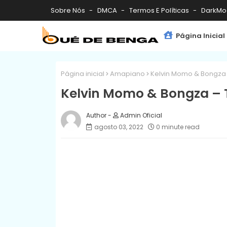
Sobre Nós
DMCA
Termos E Políticas
DarkMo
Página Inicial
Página inicial
Amapiano
Kelvin Momo & Bongza 
Kelvin Momo & Bongza – T
Admin Oficial
agosto 03, 2022
0 minute read