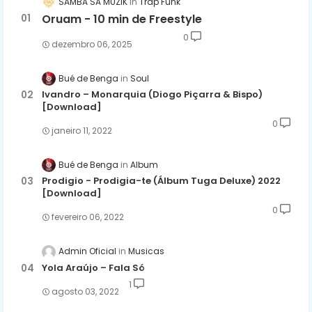
SAMBA SA MUZIK
Trap Funk
Oruam - 10 min de Freestyle
0
dezembro 06, 2025
Bué de Benga
Soul
Ivandro – Monarquia (Diogo Piçarra & Bispo)
[Download]
0
janeiro 11, 2022
Bué de Benga
Album
Prodigio - Prodigia-te (Álbum Tuga Deluxe) 2022
[Download]
0
fevereiro 06, 2022
Admin Oficial
Musicas
Yola Araújo – Fala Só
1
agosto 03, 2022