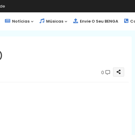
de
Notícias
Músicas
Envie O Seu BENGA
Co
)
0