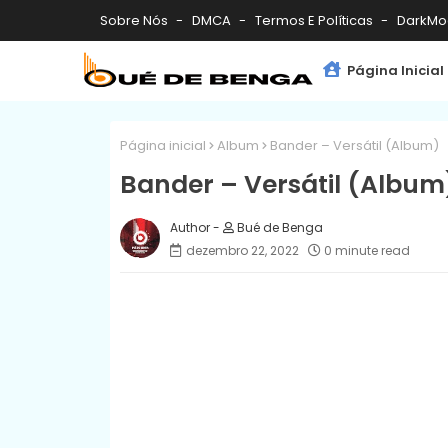
Sobre Nós
DMCA
Termos E Políticas
DarkMo
Página Inicial
Página inicial
Album
Bander – Versátil (Album)
Bander – Versátil (Album
Bué de Benga
dezembro 22, 2022
0 minute read