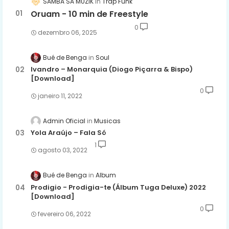
SAMBA SA MUZIK
Trap Funk
Oruam - 10 min de Freestyle
0
dezembro 06, 2025
Bué de Benga
Soul
Ivandro – Monarquia (Diogo Piçarra & Bispo)
[Download]
0
janeiro 11, 2022
Admin Oficial
Musicas
Yola Araújo – Fala Só
1
agosto 03, 2022
Bué de Benga
Album
Prodigio - Prodigia-te (Álbum Tuga Deluxe) 2022
[Download]
0
fevereiro 06, 2022