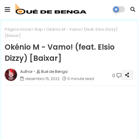
Página inicial
Rap
Okénio M - Vamo! (feat. Elsio Dizzy)
[Baixar]
Okénio M - Vamo! (feat. Elsio
Dizzy) [Baixar]
Bué de Benga
0
dezembro 15, 2022
0 minute read