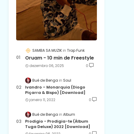
SAMBA SA MUZIK
Trap Funk
Oruam - 10 min de Freestyle
dezembro 06, 2025
0
Bué de Benga
Soul
Ivandro – Monarquia (Diogo
Piçarra & Bispo) [Download]
janeiro 11, 2022
0
Bué de Benga
Album
Prodigio - Prodigia-te (Álbum
Tuga Deluxe) 2022 [Download]
fevereiro 06, 2022
0