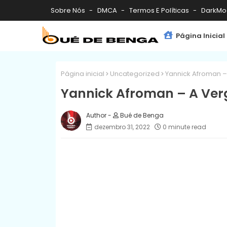
Sobre Nós
DMCA
Termos E Políticas
DarkMo
Página Inicial
Página inicial
Uncategorized
Yannick Afroman 
Yannick Afroman – A Ve
Bué de Benga
dezembro 31, 2022
0 minute read