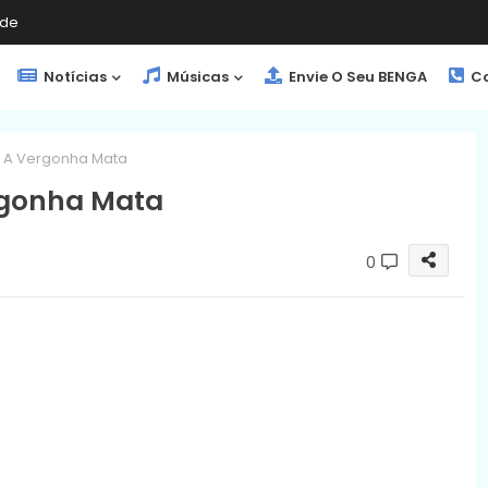
de
Notícias
Músicas
Envie O Seu BENGA
Co
– A Vergonha Mata
rgonha Mata
0