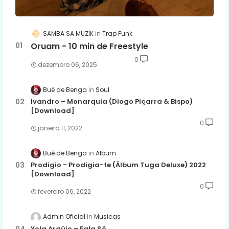
SAMBA SA MUZIK
Trap Funk
Oruam - 10 min de Freestyle
0
dezembro 06, 2025
Bué de Benga
Soul
Ivandro – Monarquia (Diogo Piçarra & Bispo)
[Download]
0
janeiro 11, 2022
Bué de Benga
Album
Prodigio - Prodigia-te (Álbum Tuga Deluxe) 2022
[Download]
0
fevereiro 06, 2022
Admin Oficial
Musicas
Yola Araújo – Fala Só