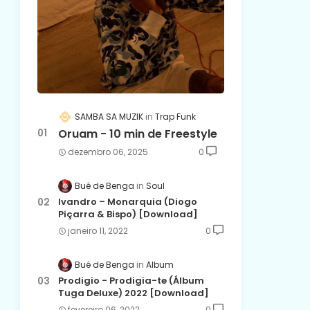
SAMBA SA MUZIK
Trap Funk
Oruam - 10 min de Freestyle
dezembro 06, 2025
0
Bué de Benga
Soul
Ivandro – Monarquia (Diogo
Piçarra & Bispo) [Download]
janeiro 11, 2022
0
Bué de Benga
Album
Prodigio - Prodigia-te (Álbum
Tuga Deluxe) 2022 [Download]
fevereiro 06, 2022
0