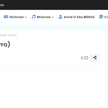
de
Notícias
Músicas
Envie O Seu BENGA
Co
feat. Syro)
yro)
0