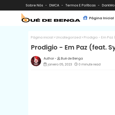
Sobre Nós
DMCA
Termos E Políticas
DarkMo
Página Inicial
Página inicial
Uncategorized
Prodigio - Em Paz (
Prodigio - Em Paz (feat. S
Bué de Benga
janeiro 05, 2023
0 minute read