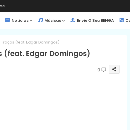
de
Notícias
Músicas
Envie O Seu BENGA
Co
- Traços (feat. Edgar Domingos)
s (feat. Edgar Domingos)
0