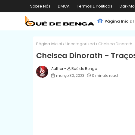
Sobre Nós
DMCA
Termos E Políticas
DarkMo
Página Inicial
Página inicial
Uncategorized
Chelsea Dinorath 
Chelsea Dinorath - Traço
Bué de Benga
março 30, 2023
0 minute read