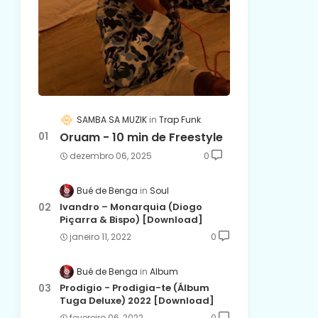
SAMBA SA MUZIK
Trap Funk
Oruam - 10 min de Freestyle
dezembro 06, 2025
0
Bué de Benga
Soul
Ivandro – Monarquia (Diogo
Piçarra & Bispo) [Download]
janeiro 11, 2022
0
Bué de Benga
Album
Prodigio - Prodigia-te (Álbum
Tuga Deluxe) 2022 [Download]
fevereiro 06, 2022
0