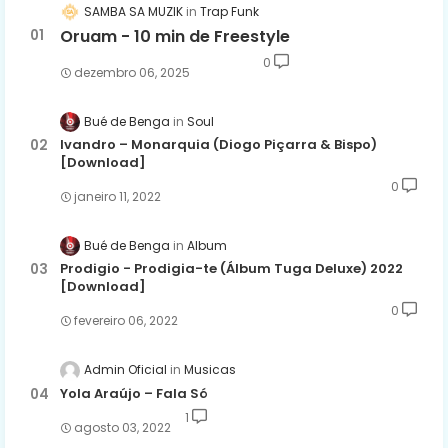
SAMBA SA MUZIK
Trap Funk
Oruam - 10 min de Freestyle
0
dezembro 06, 2025
Bué de Benga
Soul
Ivandro – Monarquia (Diogo Piçarra & Bispo)
[Download]
0
janeiro 11, 2022
Bué de Benga
Album
Prodigio - Prodigia-te (Álbum Tuga Deluxe) 2022
[Download]
0
fevereiro 06, 2022
Admin Oficial
Musicas
Yola Araújo – Fala Só
1
agosto 03, 2022