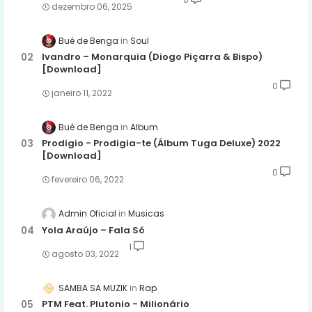
dezembro 06, 2025
Bué de Benga
Soul
Ivandro – Monarquia (Diogo Piçarra & Bispo)
[Download]
0
janeiro 11, 2022
Bué de Benga
Album
Prodigio - Prodigia-te (Álbum Tuga Deluxe) 2022
[Download]
0
fevereiro 06, 2022
Admin Oficial
Musicas
Yola Araújo – Fala Só
1
agosto 03, 2022
SAMBA SA MUZIK
Rap
PTM Feat. Plutonio - Milionário