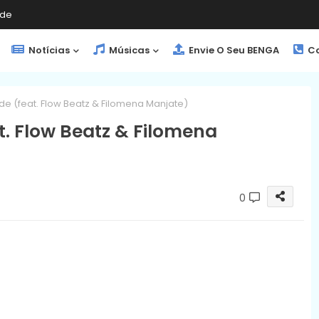
de
Notícias
Músicas
Envie O Seu BENGA
Co
de (feat. Flow Beatz & Filomena Manjate)
t. Flow Beatz & Filomena
0