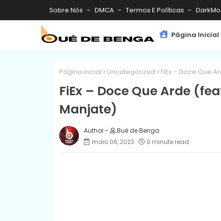
Sobre Nós
DMCA
Termos E Políticas
DarkMo
Página Inicial
Página inicial
Uncategorized
FiEx – Doce Que Ar
FiEx – Doce Que Arde (fea
Manjate)
Bué de Benga
maio 06, 2023
0 minute read