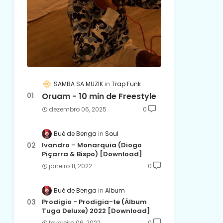
SAMBA SA MUZIK
Trap Funk
Oruam - 10 min de Freestyle
dezembro 06, 2025
0
Bué de Benga
Soul
Ivandro – Monarquia (Diogo
Piçarra & Bispo) [Download]
janeiro 11, 2022
0
Bué de Benga
Album
Prodigio - Prodigia-te (Álbum
Tuga Deluxe) 2022 [Download]
fevereiro 06, 2022
0