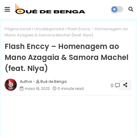
Página inicial
Uncategorized
Flash Enccy – Homenagem ao
Mano Azagaia & Samora Machel (feat. Niya)
Flash Enccy – Homenagem ao
Mano Azagaia & Samora Machel
(feat. Niya)
Bué de Benga
0
maio 16, 2023
0 minute read