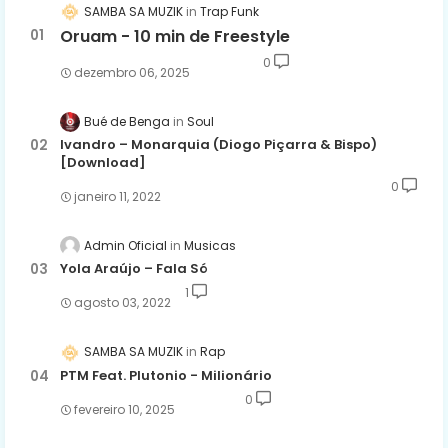
SAMBA SA MUZIK
Trap Funk
Oruam - 10 min de Freestyle
0
dezembro 06, 2025
Bué de Benga
Soul
Ivandro – Monarquia (Diogo Piçarra & Bispo)
[Download]
0
janeiro 11, 2022
Admin Oficial
Musicas
Yola Araújo – Fala Só
1
agosto 03, 2022
SAMBA SA MUZIK
Rap
PTM Feat. Plutonio - Milionário
0
fevereiro 10, 2025