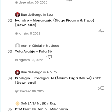
dezembro 06, 2025
Bué de Benga
Soul
Ivandro – Monarquia (Diogo Piçarra & Bispo)
[Download]
0
janeiro 11, 2022
Admin Oficial
Musicas
Yola Araújo – Fala Só
1
agosto 03, 2022
Bué de Benga
Album
Prodigio - Prodigia-te (Álbum Tuga Deluxe) 2022
[Download]
0
fevereiro 06, 2022
SAMBA SA MUZIK
Rap
PTM Feat. Plutonio - Milionário