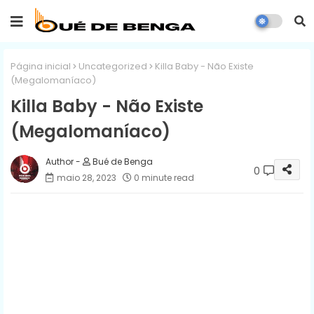
Página inicial
Uncategorized
Killa Baby - Não Existe
(Megalomaníaco)
Killa Baby - Não Existe
(Megalomaníaco)
Bué de Benga
0
maio 28, 2023
0 minute read