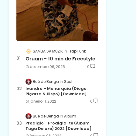
SAMBA SA MUZIK
Trap Funk
Oruam - 10 min de Freestyle
dezembro 06, 2025
0
Bué de Benga
Soul
Ivandro – Monarquia (Diogo
Piçarra & Bispo) [Download]
janeiro 11, 2022
0
Bué de Benga
Album
Prodigio - Prodigia-te (Álbum
Tuga Deluxe) 2022 [Download]
fevereiro 06, 2022
0