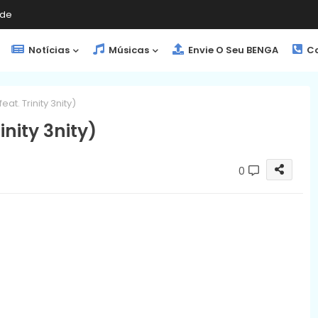
de
Notícias
Músicas
Envie O Seu BENGA
Co
eat. Trinity 3nity)
inity 3nity)
0