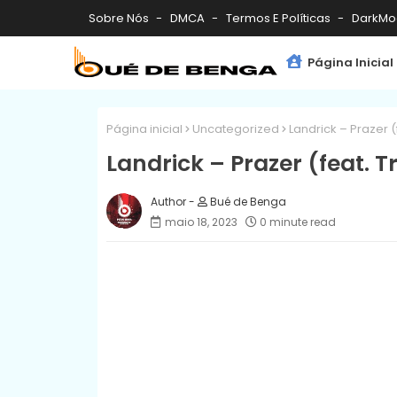
Sobre Nós
DMCA
Termos E Políticas
DarkMo
Página Inicial
Página inicial
Uncategorized
Landrick – Prazer (f
Landrick – Prazer (feat. Tr
Bué de Benga
maio 18, 2023
0 minute read