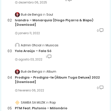
dezembro 06, 2025
Bué de Benga
Soul
Ivandro – Monarquia (Diogo Piçarra & Bispo)
[Download]
0
janeiro 11, 2022
Admin Oficial
Musicas
Yola Araújo – Fala Só
1
agosto 03, 2022
Bué de Benga
Album
Prodigio - Prodigia-te (Álbum Tuga Deluxe) 2022
[Download]
0
fevereiro 06, 2022
SAMBA SA MUZIK
Rap
PTM Feat. Plutonio - Milionário