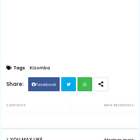
Tags
Kizomba
Facebook
Twit
Wh
ANTIGOS
MAIS RECENTES
ter
ats
ap
YOU MAY LIKE
Mostrar mais