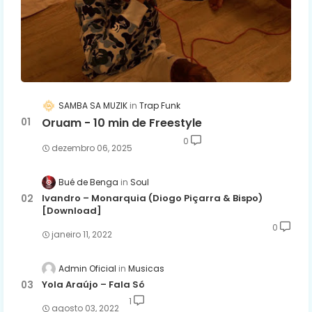
SAMBA SA MUZIK
Trap Funk
Oruam - 10 min de Freestyle
0
dezembro 06, 2025
Bué de Benga
Soul
Ivandro – Monarquia (Diogo Piçarra & Bispo)
[Download]
0
janeiro 11, 2022
Admin Oficial
Musicas
Yola Araújo – Fala Só
1
agosto 03, 2022