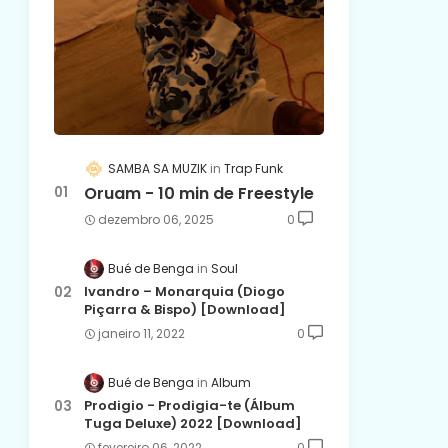
SAMBA SA MUZIK
Trap Funk
Oruam - 10 min de Freestyle
dezembro 06, 2025
0
Bué de Benga
Soul
Ivandro – Monarquia (Diogo
Piçarra & Bispo) [Download]
janeiro 11, 2022
0
Bué de Benga
Album
Prodigio - Prodigia-te (Álbum
Tuga Deluxe) 2022 [Download]
fevereiro 06, 2022
0