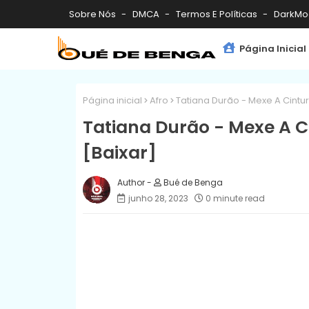
Sobre Nós
DMCA
Termos E Políticas
DarkMo
Página Inicial
Página inicial
Afro
Tatiana Durão - Mexe A Cintur
Tatiana Durão - Mexe A C
[Baixar]
Bué de Benga
junho 28, 2023
0 minute read