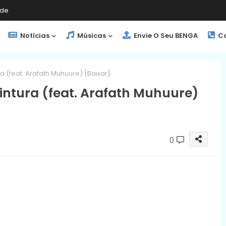
de
Notícias
Músicas
Envie O Seu BENGA
Co
a (feat. Arafath Muhuure) [Baixar]
intura (feat. Arafath Muhuure)
0