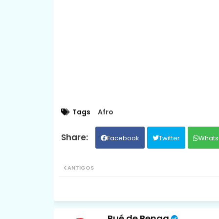
Tags
Afro
Facebook
Twitter
Whats
ANTIGOS
Bué de Benga