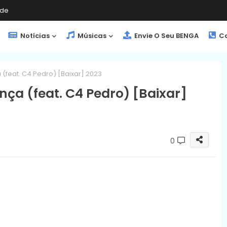
de
Notícias
Músicas
Envie O Seu BENGA
Co
feat. C4 Pedro) [Baixar] 2023
a (feat. C4 Pedro) [Baixar]
0