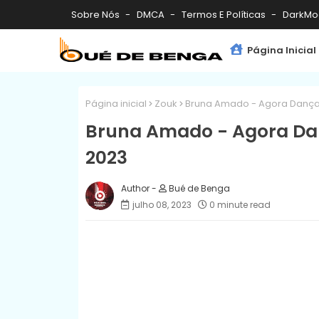
Sobre Nós
DMCA
Termos E Políticas
DarkMo
Página Inicial
Página inicial
Zouk
Bruna Amado - Agora Dança (
Bruna Amado - Agora Danç
2023
Bué de Benga
julho 08, 2023
0 minute read