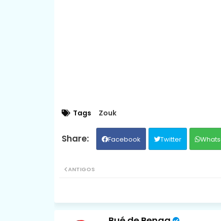
Tags
Zouk
Facebook
Twitter
Whats
ANTIGOS
Bué de Benga