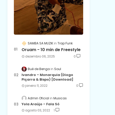
SAMBA SA MUZIK
Trap Funk
Oruam - 10 min de Freestyle
dezembro 06, 2025
0
Bué de Benga
Soul
Ivandro – Monarquia (Diogo
Piçarra & Bispo) [Download]
janeiro 11, 2022
0
Admin Oficial
Musicas
Yola Araújo – Fala Só
agosto 03, 2022
1