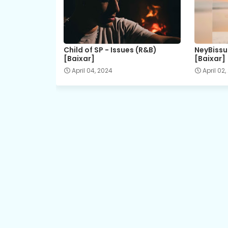
Child of SP - Issues (R&B)
NeyBissu
[Baixar]
[Baixar]
April 04, 2024
April 02