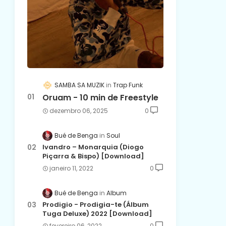
SAMBA SA MUZIK
Trap Funk
Oruam - 10 min de Freestyle
dezembro 06, 2025
0
Bué de Benga
Soul
Ivandro – Monarquia (Diogo
Piçarra & Bispo) [Download]
janeiro 11, 2022
0
Bué de Benga
Album
Prodigio - Prodigia-te (Álbum
Tuga Deluxe) 2022 [Download]
fevereiro 06, 2022
0