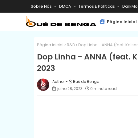
Sobre Nós
DMCA
Termos E Políticas
DarkMo
Página Inicial
Página inicial
R&B
Dop Linha - ANNA (feat. Kelso
Dop Linha - ANNA (feat. 
2023
Bué de Benga
julho 28, 2023
0 minute read