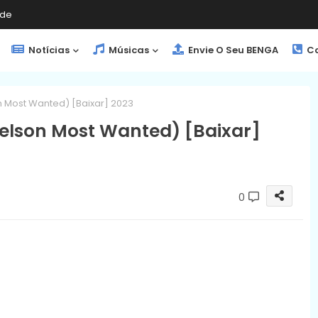
de
Notícias
Músicas
Envie O Seu BENGA
Co
n Most Wanted) [Baixar] 2023
Kelson Most Wanted) [Baixar]
0