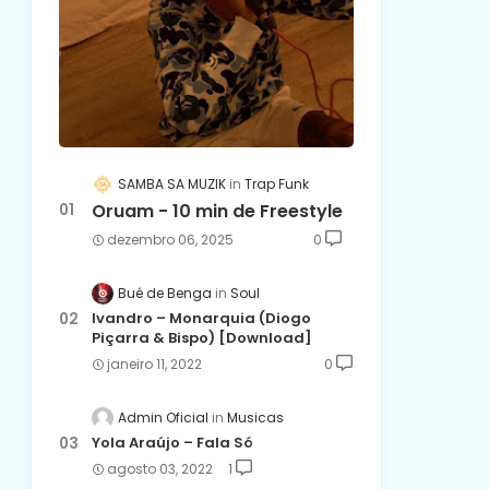
SAMBA SA MUZIK
Trap Funk
Oruam - 10 min de Freestyle
dezembro 06, 2025
0
Bué de Benga
Soul
Ivandro – Monarquia (Diogo
Piçarra & Bispo) [Download]
janeiro 11, 2022
0
Admin Oficial
Musicas
Yola Araújo – Fala Só
agosto 03, 2022
1