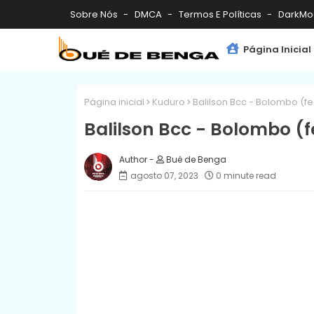
Sobre Nós
DMCA
Termos E Políticas
DarkMo
Página Inicial
Página inicial
Kuduro
Balilson Bcc - Bolombo (fe
Balilson Bcc - Bolombo (f
Bué de Benga
agosto 07, 2023
0 minute read