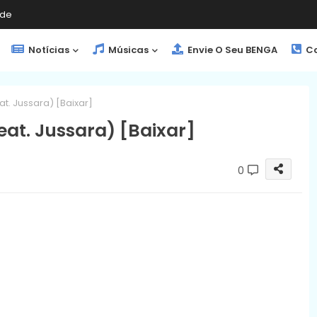
de
Notícias
Músicas
Envie O Seu BENGA
Co
at. Jussara) [Baixar]
eat. Jussara) [Baixar]
0