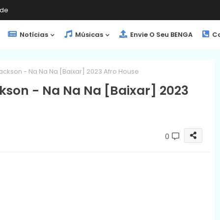
de
Notícias
Músicas
Envie O Seu BENGA
Co
ackson - Na Na Na [Baixar] 2023 Afro House
kson - Na Na Na [Baixar] 2023
0