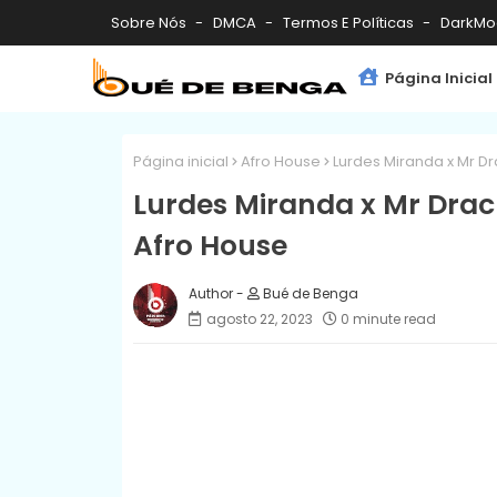
Sobre Nós
DMCA
Termos E Políticas
DarkMo
Página Inicial
Página inicial
Afro House
Lurdes Miranda x Mr Dr
Lurdes Miranda x Mr Drac
Afro House
Bué de Benga
agosto 22, 2023
0 minute read