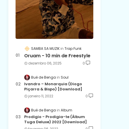
SAMBA SA MUZIK
Trap Funk
Oruam - 10 min de Freestyle
dezembro 06, 2025
0
Bué de Benga
Soul
Ivandro – Monarquia (Diogo
Piçarra & Bispo) [Download]
janeiro 11, 2022
0
Bué de Benga
Album
Prodigio - Prodigia-te (Álbum
Tuga Deluxe) 2022 [Download]
fevereiro 06, 2022
0