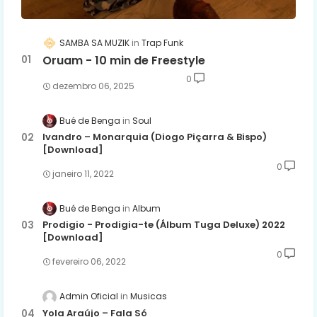
SAMBA SA MUZIK
Trap Funk
Oruam - 10 min de Freestyle
0
dezembro 06, 2025
Bué de Benga
Soul
Ivandro – Monarquia (Diogo Piçarra & Bispo)
[Download]
0
janeiro 11, 2022
Bué de Benga
Album
Prodigio - Prodigia-te (Álbum Tuga Deluxe) 2022
[Download]
0
fevereiro 06, 2022
Admin Oficial
Musicas
Yola Araújo – Fala Só