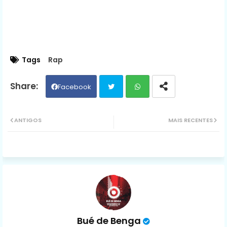
Tags
Rap
Facebook
Twit
Wh
ANTIGOS
MAIS RECENTES
ter
ats
ap
p
Bué de Benga