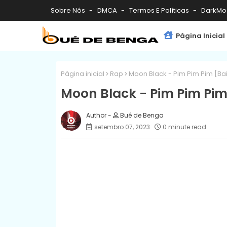
Sobre Nós
DMCA
Termos E Políticas
DarkMo
Página Inicial
Página inicial
Rap
Moon Black - Pim Pim Pim [Ba
Moon Black - Pim Pim Pim
Bué de Benga
setembro 07, 2023
0 minute read