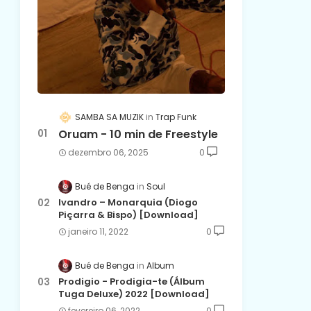
SAMBA SA MUZIK
Trap Funk
Oruam - 10 min de Freestyle
dezembro 06, 2025
0
Bué de Benga
Soul
Ivandro – Monarquia (Diogo
Piçarra & Bispo) [Download]
janeiro 11, 2022
0
Bué de Benga
Album
Prodigio - Prodigia-te (Álbum
Tuga Deluxe) 2022 [Download]
fevereiro 06, 2022
0