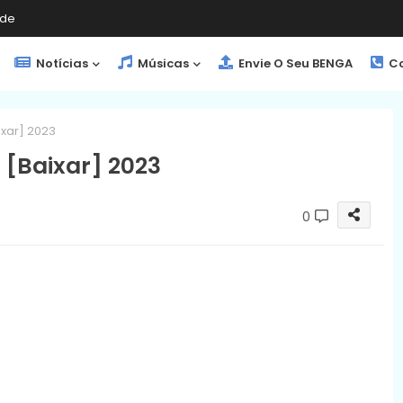
de
Notícias
Músicas
Envie O Seu BENGA
Co
ixar] 2023
 [Baixar] 2023
0