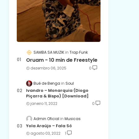
SAMBA SA MUZIK
Trap Funk
Oruam - 10 min de Freestyle
dezembro 06, 2025
0
Bué de Benga
Soul
Ivandro – Monarquia (Diogo
Piçarra & Bispo) [Download]
janeiro 11, 2022
0
Admin Oficial
Musicas
Yola Araújo – Fala Só
agosto 03, 2022
1