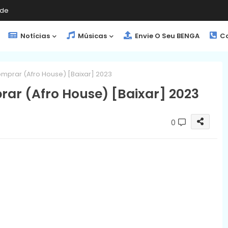
de
Notícias
Músicas
Envie O Seu BENGA
Co
mprar (Afro House) [Baixar] 2023
ar (Afro House) [Baixar] 2023
0