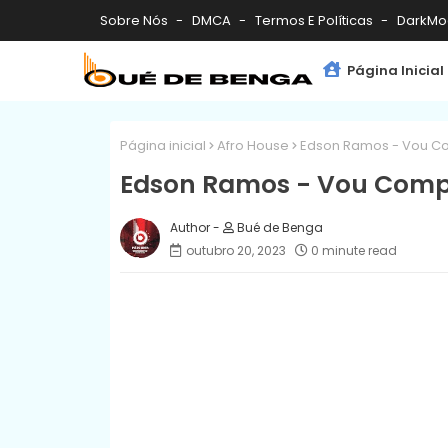
Sobre Nós
DMCA
Termos E Políticas
DarkMo
Página Inicial
Página inicial
Afro House
Edson Ramos - Vou Co
Edson Ramos - Vou Compr
Bué de Benga
outubro 20, 2023
0 minute read