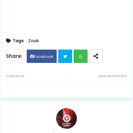
Tags
Zouk
Facebook
Twit
Wh
ANTIGOS
MAIS RECENTES
ter
ats
ap
p