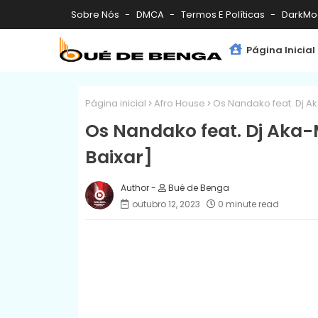
Sobre Nós
DMCA
Termos E Políticas
DarkMo
Página Inicial
Página inicial
Afro House
Os Nandako feat. Dj A
Os Nandako feat. Dj Aka-
Baixar]
Bué de Benga
outubro 12, 2023
0 minute read