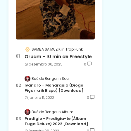
SAMBA SA MUZIK
Trap Funk
Oruam - 10 min de Freestyle
dezembro 06, 2025
0
Bué de Benga
Soul
Ivandro – Monarquia (Diogo
Piçarra & Bispo) [Download]
janeiro 11, 2022
0
Bué de Benga
Album
Prodigio - Prodigia-te (Álbum
Tuga Deluxe) 2022 [Download]
fevereiro 06, 2022
0