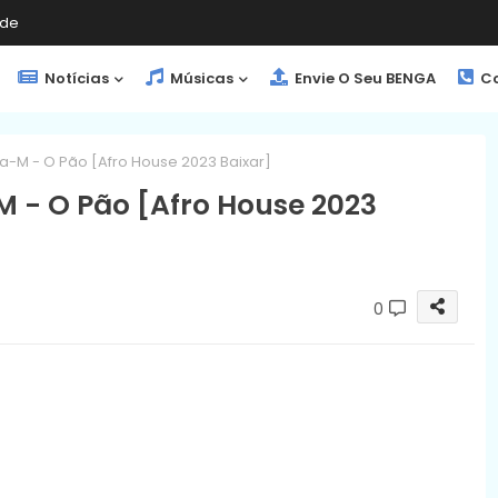
de
Notícias
Músicas
Envie O Seu BENGA
Co
ka-M - O Pão [Afro House 2023 Baixar]
M - O Pão [Afro House 2023
0