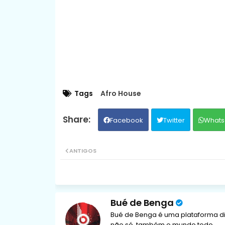
Tags
Afro House
Facebook
Twitter
Whats
ANTIGOS
Bué de Benga
Bué de Benga é uma plataforma di
não só, também o mundo todo.