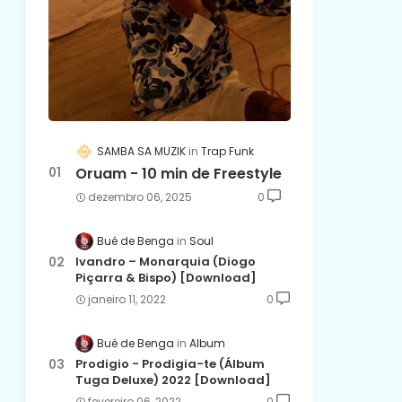
SAMBA SA MUZIK
Trap Funk
Oruam - 10 min de Freestyle
dezembro 06, 2025
0
Bué de Benga
Soul
Ivandro – Monarquia (Diogo
Piçarra & Bispo) [Download]
janeiro 11, 2022
0
Bué de Benga
Album
Prodigio - Prodigia-te (Álbum
Tuga Deluxe) 2022 [Download]
fevereiro 06, 2022
0