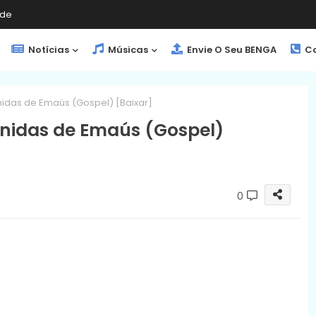
de
Notícias
Músicas
Envie O Seu BENGA
Co
nidas de Emaús (Gospel) [Baixar]
Unidas de Emaús (Gospel)
0