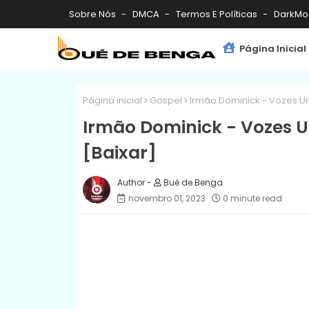
Sobre Nós
DMCA
Termos E Políticas
DarkMo
Página Inicial
Página inicial
Gospel
Irmão Dominick - Vozes U
Irmão Dominick - Vozes 
[Baixar]
Bué de Benga
novembro 01, 2023
0 minute read