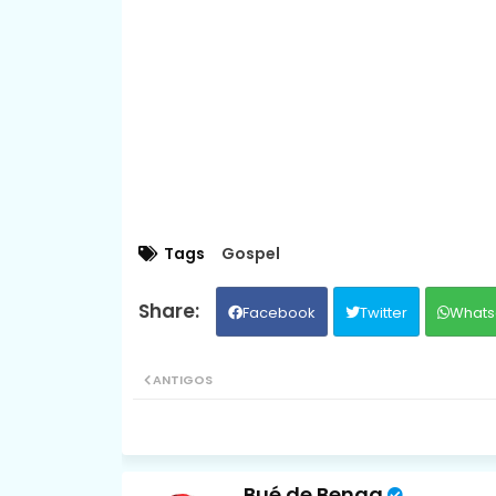
Tags
Gospel
Facebook
Twitter
Whats
ANTIGOS
Bué de Benga