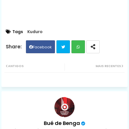
Tags
Kuduro
Facebook
Twit
Wh
ANTIGOS
MAIS RECENTES
ter
ats
ap
p
Bué de Benga