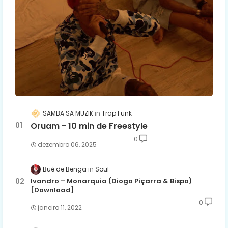
SAMBA SA MUZIK
Trap Funk
Oruam - 10 min de Freestyle
0
dezembro 06, 2025
Bué de Benga
Soul
Ivandro – Monarquia (Diogo Piçarra & Bispo)
[Download]
0
janeiro 11, 2022