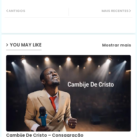
Twit
Wh
ANTIGOS
MAIS RECENTES
ter
ats
ap
YOU MAY LIKE
Mostrar mais
p
Cambije De Cristo – Consagração