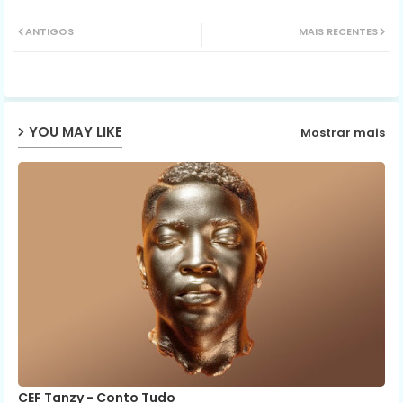
Twit
Wh
ANTIGOS
MAIS RECENTES
ter
ats
ap
YOU MAY LIKE
Mostrar mais
p
CEF Tanzy - Conto Tudo