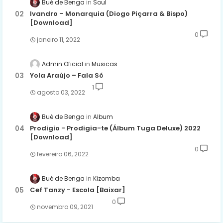
Bué de Benga
Soul
Ivandro – Monarquia (Diogo Piçarra & Bispo)
[Download]
0
janeiro 11, 2022
Admin Oficial
Musicas
Yola Araújo – Fala Só
1
agosto 03, 2022
Bué de Benga
Album
Prodigio - Prodigia-te (Álbum Tuga Deluxe) 2022
[Download]
0
fevereiro 06, 2022
Bué de Benga
Kizomba
Cef Tanzy - Escola [Baixar]
0
novembro 09, 2021