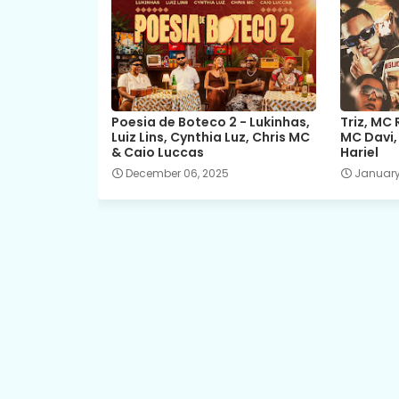
Poesia de Boteco 2 - Lukinhas,
Triz, MC 
Luiz Lins, Cynthia Luz, Chris MC
MC Davi,
& Caio Luccas
Hariel
December 06, 2025
January