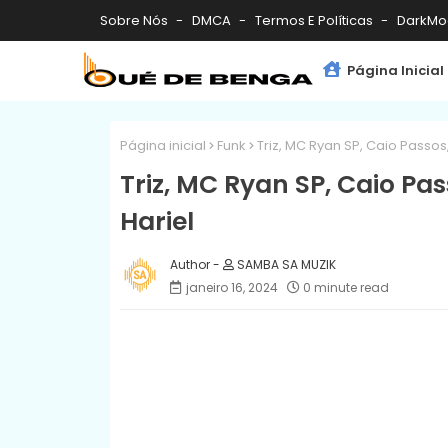
Sobre Nós
DMCA
Termos E Políticas
DarkMo
Página Inicial
Página inicial
Funk
Triz, MC Ryan SP, Caio Passos,
Triz, MC Ryan SP, Caio Pas
Hariel
SAMBA SA MUZIK
janeiro 16, 2024
0 minute read