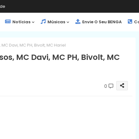
de
Notícias
Músicas
Envie O Seu BENGA
Co
 MC Davi, MC PH, Bivolt, MC Hariel
sos, MC Davi, MC PH, Bivolt, MC
0