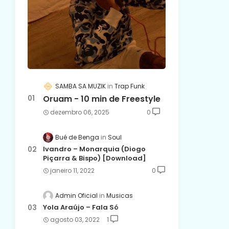
SAMBA SA MUZIK
Trap Funk
Oruam - 10 min de Freestyle
dezembro 06, 2025
0
Bué de Benga
Soul
Ivandro – Monarquia (Diogo
Piçarra & Bispo) [Download]
janeiro 11, 2022
0
Admin Oficial
Musicas
Yola Araújo – Fala Só
agosto 03, 2022
1