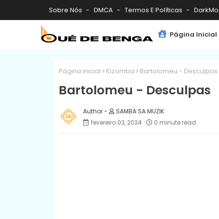
Sobre Nós
DMCA
Termos E Políticas
DarkMo
Página Inicial
Página inicial
Kizomba
Bartolomeu - Desculpas
Bartolomeu - Desculpas
SAMBA SA MUZIK
fevereiro 03, 2024
0 minute read