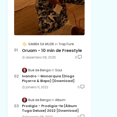
SAMBA SA MUZIK
Trap Funk
Oruam - 10 min de Freestyle
dezembro 06, 2025
0
Bué de Benga
Soul
Ivandro – Monarquia (Diogo
Piçarra & Bispo) [Download]
janeiro 11, 2022
0
Bué de Benga
Album
Prodigio - Prodigia-te (Álbum
Tuga Deluxe) 2022 [Download]
fevereiro 06, 2022
0