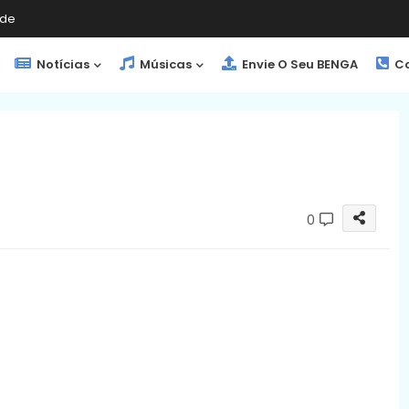
de
Notícias
Músicas
Envie O Seu BENGA
Co
0