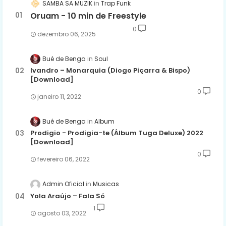
SAMBA SA MUZIK
Trap Funk
Oruam - 10 min de Freestyle
0
dezembro 06, 2025
Bué de Benga
Soul
Ivandro – Monarquia (Diogo Piçarra & Bispo)
[Download]
0
janeiro 11, 2022
Bué de Benga
Album
Prodigio - Prodigia-te (Álbum Tuga Deluxe) 2022
[Download]
0
fevereiro 06, 2022
Admin Oficial
Musicas
Yola Araújo – Fala Só
1
agosto 03, 2022