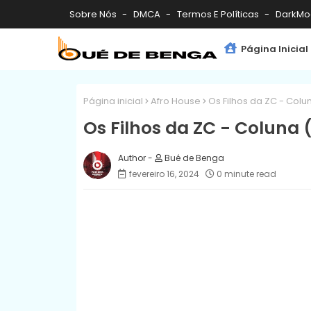
Sobre Nós
DMCA
Termos E Políticas
DarkMo
Página Inicial
Página inicial
Afro House
Os Filhos da ZC - Colu
Os Filhos da ZC - Coluna 
Bué de Benga
fevereiro 16, 2024
0 minute read