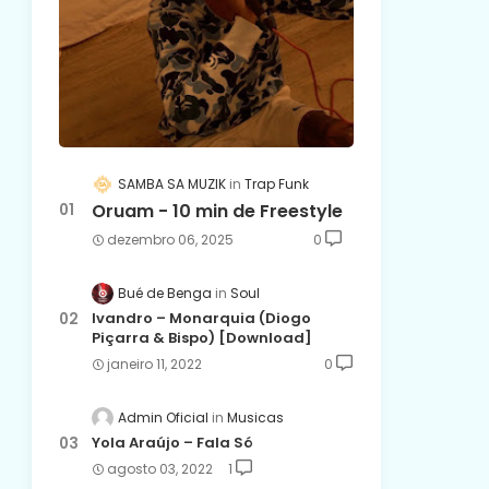
SAMBA SA MUZIK
Trap Funk
Oruam - 10 min de Freestyle
dezembro 06, 2025
0
Bué de Benga
Soul
Ivandro – Monarquia (Diogo
Piçarra & Bispo) [Download]
janeiro 11, 2022
0
Admin Oficial
Musicas
Yola Araújo – Fala Só
agosto 03, 2022
1