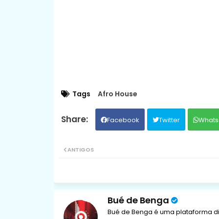
Tags
Afro House
Facebook
Twitter
Whats
ANTIGOS
Bué de Benga
Bué de Benga é uma plataforma di