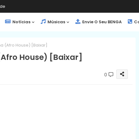
de
Notícias
Músicas
Envie O Seu BENGA
Co
na (Afro House) [Baixar]
(Afro House) [Baixar]
0