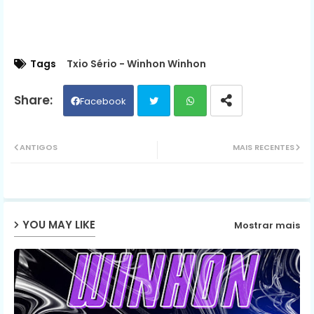
Tags
Txio Sério - Winhon Winhon
Facebook
Twit
Wh
ANTIGOS
MAIS RECENTES
ter
ats
ap
YOU MAY LIKE
Mostrar mais
p