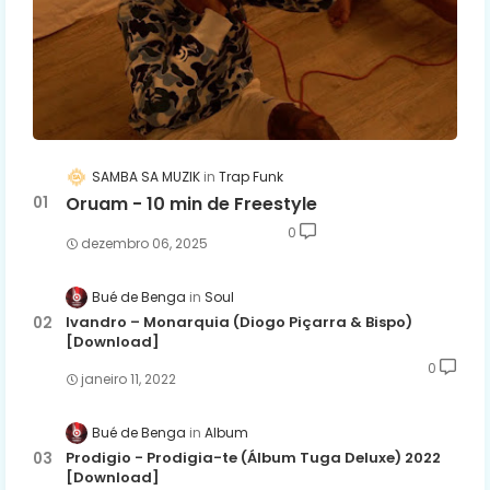
SAMBA SA MUZIK
Trap Funk
Oruam - 10 min de Freestyle
0
dezembro 06, 2025
Bué de Benga
Soul
Ivandro – Monarquia (Diogo Piçarra & Bispo)
[Download]
0
janeiro 11, 2022
Bué de Benga
Album
Prodigio - Prodigia-te (Álbum Tuga Deluxe) 2022
[Download]