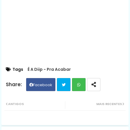
Tags
É A Diip - Pra Acabar
Facebook
Twit
Wh
ANTIGOS
MAIS RECENTES
ter
ats
ap