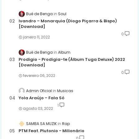
Bué de Benga
Soul
Ivandro – Monarquia (Diogo Piçarra & Bispo)
[Download]
0
janeiro 11, 2022
Bué de Benga
Album
Prodigio - Prodigia-te (Álbum Tuga Deluxe) 2022
[Download]
0
fevereiro 06, 2022
Admin Oficial
Musicas
Yola Araújo – Fala Só
1
agosto 03, 2022
SAMBA SA MUZIK
Rap
PTM Feat. Plutonio - Milionário
0