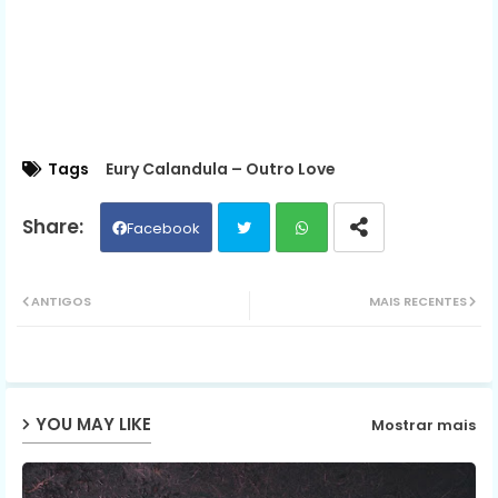
Tags
Eury Calandula – Outro Love
Facebook
Twit
Wh
ANTIGOS
MAIS RECENTES
ter
ats
ap
YOU MAY LIKE
Mostrar mais
p