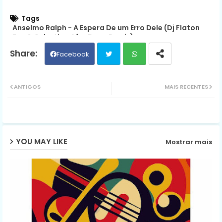
Tags
Anselmo Ralph - A Espera De um Erro Dele (Dj Flaton
Fox & Celestino Afro Deep Remix)
Facebook
Twit
Wh
ANTIGOS
MAIS RECENTES
ter
ats
ap
YOU MAY LIKE
Mostrar mais
p