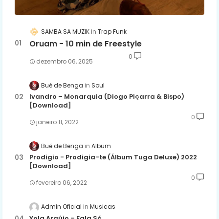
SAMBA SA MUZIK
Trap Funk
Oruam - 10 min de Freestyle
0
dezembro 06, 2025
Bué de Benga
Soul
Ivandro – Monarquia (Diogo Piçarra & Bispo)
[Download]
0
janeiro 11, 2022
Bué de Benga
Album
Prodigio - Prodigia-te (Álbum Tuga Deluxe) 2022
[Download]
0
fevereiro 06, 2022
Admin Oficial
Musicas
Yola Araújo – Fala Só