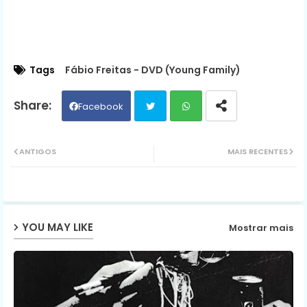
Tags
Fábio Freitas - DVD (Young Family)
Facebook
Twit
Wh
ANTIGOS
MAIS RECENTES
ter
ats
ap
YOU MAY LIKE
Mostrar mais
p