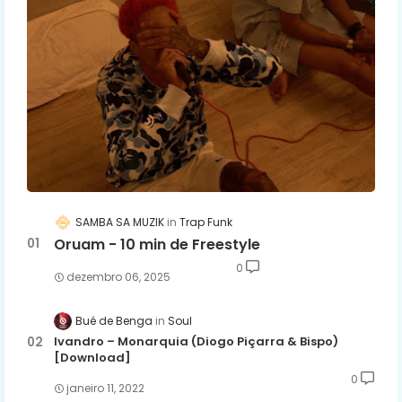
SAMBA SA MUZIK
Trap Funk
Oruam - 10 min de Freestyle
0
dezembro 06, 2025
Bué de Benga
Soul
Ivandro – Monarquia (Diogo Piçarra & Bispo)
[Download]
0
janeiro 11, 2022