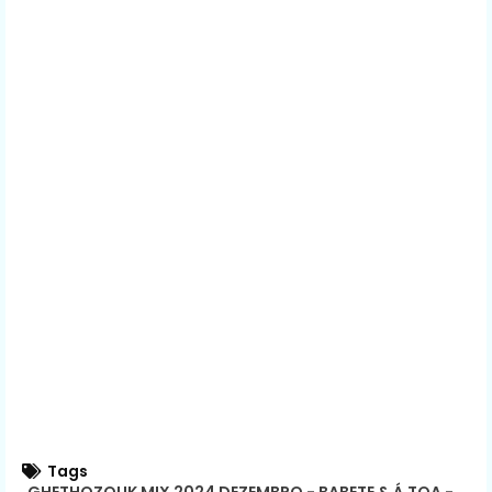
Tags
GHETHOZOUK MIX 2024 DEZEMBRO - BABETE & Á TOA -