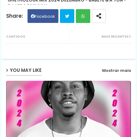
DJ AFRO PIKILSON
Facebook
Twit
Wh
ANTIGOS
MAIS RECENTES
ter
ats
ap
YOU MAY LIKE
Mostrar mais
p