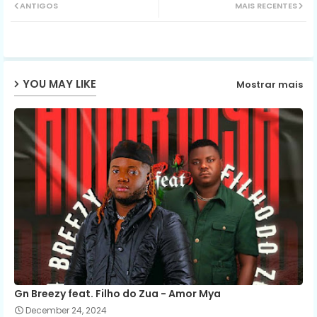
ANTIGOS
MAIS RECENTES
ter
ats
ap
YOU MAY LIKE
Mostrar mais
p
Gn Breezy feat. Filho do Zua - Amor Mya
December 24, 2024