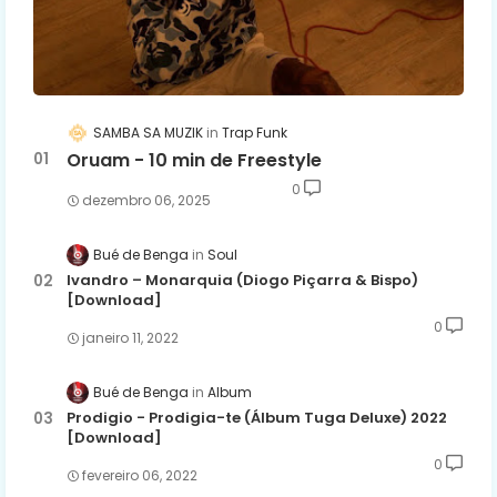
SAMBA SA MUZIK
Trap Funk
Oruam - 10 min de Freestyle
0
dezembro 06, 2025
Bué de Benga
Soul
Ivandro – Monarquia (Diogo Piçarra & Bispo)
[Download]
0
janeiro 11, 2022
Bué de Benga
Album
Prodigio - Prodigia-te (Álbum Tuga Deluxe) 2022
[Download]
0
fevereiro 06, 2022