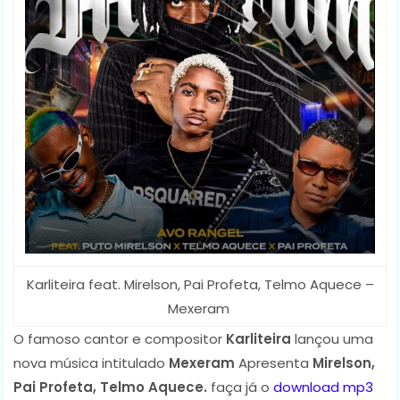
Karliteira feat. Mirelson, Pai Profeta, Telmo Aquece –
Mexeram
O famoso cantor e compositor
Karliteira
lançou uma
nova música intitulado
Mexeram
Apresenta
Mirelson,
Pai Profeta, Telmo Aquece.
faça já o
download mp3