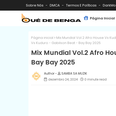
Sobre Nós
DMCA
Termos E Políticas
DarkMo
Página Inicial
Página inicial
Mix Mundial Vol.2 Afro House Vs Kud
Vs Kuduro - Gabilson Beat - Bay Bay 2025
Mix Mundial Vol.2 Afro Ho
Bay Bay 2025
SAMBA SA MUZIK
dezembro 24, 2024
0 minute read