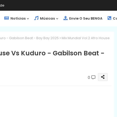
de
Notícias
Músicas
Envie O Seu BENGA
Co
uro - Gabilson Beat - Bay Bay 2025
Mix Mundial Vol.2 Afro House
use Vs Kuduro - Gabilson Beat -
0