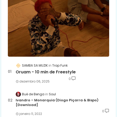
SAMBA SA MUZIK
Trap Funk
Oruam - 10 min de Freestyle
0
dezembro 06, 2025
Bué de Benga
Soul
Ivandro – Monarquia (Diogo Piçarra & Bispo)
[Download]
0
janeiro 11, 2022